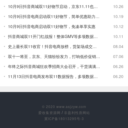
10月9日抖音商城双11好物节启动，京东11.11也开启
10.26
10月9日抖音电商启动双11好物节，简单优惠助力商家
10.19
10月9日抖音电商启动双11好物节，免凑单享实惠
10.12
抖音商城双11开门红战报！整体GMV等多项数据大幅提升
10.11
史上最长双11收官！抖音电商放榜，货架场成交额亮眼
08.04
双十一将至，京东、天猫纷纷发力，打响低价促销第一枪
07.06
年终之际抖音商城狂欢季招商大会召开，干货满满助力商家
06.26
11月13日抖音电商发布双11数据报告，多项数据亮眼
06.20
© 2020 www.asjzyw.com
/
爱收集资源网
非盈利性质网站
冀ICP备18013295号-3