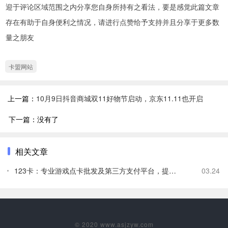
迎于评论区域范围之内分享您自身所持有之看法，要是感觉此篇文章
存在有助于自身便利之情况，请进行点赞给予支持并且分享于更多数
量之朋友
卡盟网站
上一篇：
10月9日抖音商城双11好物节启动，京东11.11也开启
下一篇：没有了
相关文章
123卡：专业游戏点卡批发及第三方支付平台，提供百度有啊淘宝
03.24
© 2020 www.asjzyw.com