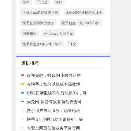
文体
工业盐
转行
手机上qq老是被迫下线
dnf智能娃娃机怎么抓不
快手直播得到的赞多
快手粉丝一元100个不掉
同事相处
windows 无法初始
快手赞业务24小时下单平
译文
随机推荐
欢迎光临：抖音24小时自助在
在快手上如何以低成本高效地
6月6日港股快手午后涨超9%，可
天兔网-抖音有没有自动双击可
快手用户自助服务，彩虹论坛
快手 24 小时自助全篇解析：提
卡盟全网最低价业务平台官网