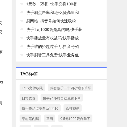
1元秒一万赞_快手充赞100赞
快手刷点击率和:怎么提高量和
刷网站_抖音号如何快速吸粉
又
快手1元1000赞是真的吗,快手获
交
快手播放量有收益吗:快手播放
快手谁的赞超过千万:抖音号如
核
快手刷赞工具免费:快手业务低
TAG标签
3
linux文件权限
抖音低价二十四小站下单平
日常饮食
快手24小时自助免费下单
情
快手作品点赞自助1元10
跌打损伤
穿心莲内酯
童画
0.5元1000赞自助下