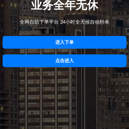
网易云音乐粉丝代刷网是全网最实惠的网易云音乐刷粉丝,网易云音乐
刷粉丝软件,网易云音乐刷粉丝平台,网易云音乐刷粉丝网站,网易云音
乐刷关注,网易云音乐刷关注软件！p
借阅留真-你是毒药，溶入我的血液，穿透我
你真棒，我真爱你。可惜我不是作家，说不出更动听的话了！
ks上热门业务
上一篇：
快手在线自助平台-ks 刷业务平台全网最低，专业服务值得信赖