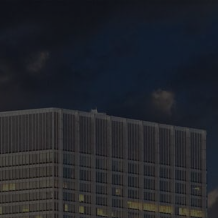
网站首页
网络活动
撸实物
手游活动
端游活动
>
>
>
主页
网络优质文章
2024最新优质文章
网易云音乐自助下单平台：雨沾云惹-ks 业务代
刷，抖音刷赞作品审核等各类业务
爱收集资源网
2024-08-03 15:15
雨沾云惹-ks业务代刷-
网易云音乐自助下单平台-网易云音乐刷电台收藏平台网站,网易云粉
丝自助下单平台
网易云音乐自助下单平台(qqiyu.cn)网易云音乐歌单降低粉丝收藏和