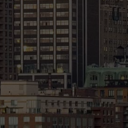
以质量求生存，以信誉促发展，已开单速率为己任，已售后效率为准
则！
ks上热门业务
上一篇：
QQ 神器免费无风险，助你快速获取大量
下一篇：
快手平台：快速提升数，让你的视频更受关注
相关文章
餐霞吸露 ks 业务代刷，网红代刷网推荐，多种支付方式，24 小时
08.14
刷钻卡盟：专业服务，稳定可靠，助您实现利益最大化
08.13
ks 涨粉平台：专业服务、稳定安全，助您快速涨粉
08.12
QQ 买网站 - 专业刷淘宝刷单平台，快手秒刷技术助力网红成长
08.08