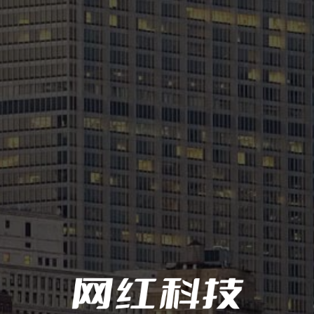
满意，客户们的满意让我们更有动力，因此我们更专业，让我们的努
力换来您们的丝丝笑容！刷钻卡舵主打免费名片赞,空间人气,空间留
言,谈谈赞,谈谈转发,网红系列业务,全民K歌等热门商品等你免费来
拿！
平台优势
ks双击快手平台业务稳定、安全、值得信赖,多一份价钱,多一份保
障！多一份保障,多一份安心！
平台简介
ks双击快手平台业务是一个8年诚信网站，旗下代理几千人，扶植学
院生创业，欢迎前来合作！
平台誓词
君子爱财，取之有道；诚信做事，一诺千金，严谨做事，降低失误！
安全放心