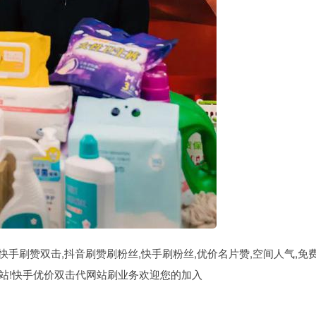
手刷赞双击,抖音刷赞刷粉丝,快手刷粉丝,优价名片赞,空间人气,免
单网站!快手优价双击代网站刷业务欢迎您的加入