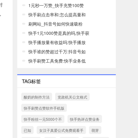
对
1元秒一万赞_快手充赞100赞
，
快手刷点击率和:怎么提高量和
刷网站_抖音号如何快速吸粉
快手1元1000赞是真的吗,快手获
快手播放量有收益吗:快手播放
快手谁的赞超过千万:抖音号如
快手刷赞工具免费:快手业务低
TAG标签
酸奶的制作方法
党政机关公文格式
快手刷赞点赞软件手机版
快手粉丝一元5000个不
快手热评点赞业务
已知
女汉子真爱公式免费观看手
萌芽