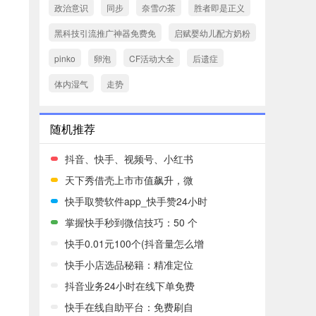
政治意识
同步
奈雪の茶
胜者即是正义
黑科技引流推广神器免费免
启赋婴幼儿配方奶粉
pinko
卵泡
CF活动大全
后遗症
体内湿气
走势
随机推荐
抖音、快手、视频号、小红书
天下秀借壳上市市值飙升，微
快手取赞软件app_快手赞24小时
掌握快手秒到微信技巧：50 个
快手0.01元100个(抖音量怎么增
快手小店选品秘籍：精准定位
抖音业务24小时在线下单免费
快手在线自助平台：免费刷自