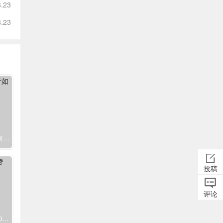
8.23
8.23
自助下单全网最便宜(抖音如何付费涨)
投稿
评论
快手评论能赚钱吗_快手赞100只需要0.40毛