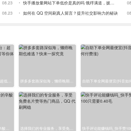
08.23
快手播放量网站下单低价是真的吗 饿殍满道，披毛求瑕，人生理
0
08.23
如何在 QQ 空间刷真人留言？提升社交影响力的秘诀
0
快手业务低价自助平台：超低价 VR 游戏、学习教育等你体验
拼多多套路深似海，懒癌晚期也难逃？快来一探究竟
2018 十大网红：背后的辛酸与坚持，你了解多少？
选择我们的专业服务，享受免费名片赞等热门商品，QQ 代刷网稳