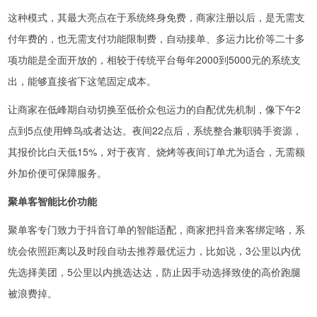
这种模式，其最大亮点在于系统终身免费，商家注册以后，是无需支
付年费的，也无需支付功能限制费，自动接单、多运力比价等二十多
项功能是全面开放的，相较于传统平台每年2000到5000元的系统支
出，能够直接省下这笔固定成本。
让商家在低峰期自动切换至低价众包运力的自配优先机制，像下午2
点到5点使用蜂鸟或者达达。夜间22点后，系统整合兼职骑手资源，
其报价比白天低15%，对于夜宵、烧烤等夜间订单尤为适合，无需额
外加价便可保障服务。
聚单客智能比价功能
聚单客专门致力于抖音订单的智能适配，商家把抖音来客绑定咯，系
统会依照距离以及时段自动去推荐最优运力，比如说，3公里以内优
先选择美团，5公里以内挑选达达，防止因手动选择致使的高价跑腿
被浪费掉。