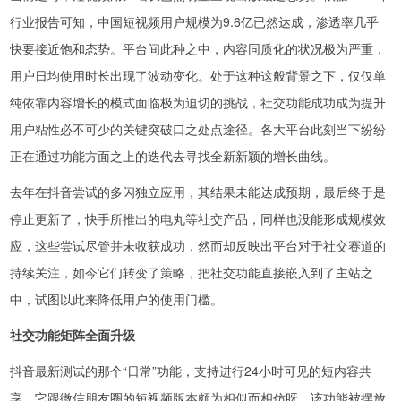
行业报告可知，中国短视频用户规模为9.6亿已然达成，渗透率几乎
快要接近饱和态势。平台间此种之中，内容同质化的状况极为严重，
用户日均使用时长出现了波动变化。处于这种这般背景之下，仅仅单
纯依靠内容增长的模式面临极为迫切的挑战，社交功能成功成为提升
用户粘性必不可少的关键突破口之处点途径。各大平台此刻当下纷纷
正在通过功能方面之上的迭代去寻找全新新颖的增长曲线。
去年在抖音尝试的多闪独立应用，其结果未能达成预期，最后终于是
停止更新了，快手所推出的电丸等社交产品，同样也没能形成规模效
应，这些尝试尽管并未收获成功，然而却反映出平台对于社交赛道的
持续关注，如今它们转变了策略，把社交功能直接嵌入到了主站之
中，试图以此来降低用户的使用门槛。
社交功能矩阵全面升级
抖音最新测试的那个“日常”功能，支持进行24小时可见的短内容共
享，它跟微信朋友圈的短视频版本颇为相似而相仿呀。该功能被摆放