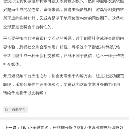
台没办法复制微信那种带有强关系特点的模式，然而却能够发展依照
兴趣而生成的弱连接。举例来说，像是围绕影视剧、游戏等相关内容
所形成的临时社群，又或者是基于地理位置构建的同好圈子。这些社
交形态是更契合平台特性的。
平台要平衡内容消费跟社交互动的关系，过于侧重社交或许会影响内
容体验，忽视社交则会限制用户粘性，寻求这个平衡点得持续试错，
最终可能生成一种全新社交模式，它既不同于微信，也不一样于传统
社交媒体。
开启短视频平台应用之际，你会更着重于内容方面，还是社交功能范
畴呢，乐意分享你的运用体验么，要是认为这篇文章具备助力作用，
请给予点赞予以支持哟！
快手自助平台
上一篇：
TikTok全球知名，粉丝增长慢？这5大快速涨粉技巧请收好