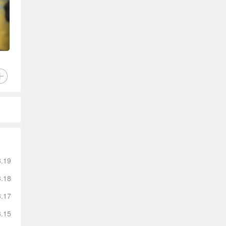
3.19
3.18
3.17
3.15