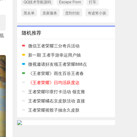
QQ技术导航源码
Escape From
打车
黑名单
卖家服务
货到付款
奇迹笨小孩
随机推荐
低
微信王者荣耀三分奇兵活动
新一期 王者手游幸运用户抽
微视邀请好友领王者荣耀888点
《王者荣耀》雨生百谷王者春
《王者荣耀》日均活跃度达
王者荣耀印章打卡活动 领玄雍
王者荣耀橘右京皮肤活动 直接
王者荣耀摇骰子抽永久皮肤