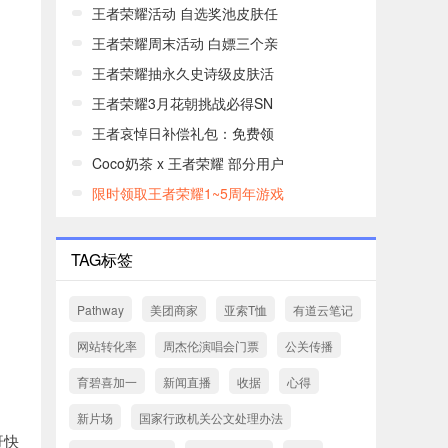
王者荣耀活动 自选奖池皮肤任
王者荣耀周末活动 白嫖三个亲
王者荣耀抽永久史诗级皮肤活
王者荣耀3月花朝挑战必得SN
王者哀悼日补偿礼包：免费领
Coco奶茶 x 王者荣耀 部分用户
限时领取王者荣耀1~5周年游戏
TAG标签
Pathway
美团商家
亚索T恤
有道云笔记
网站转化率
周杰伦演唱会门票
公关传播
育碧喜加一
新闻直播
收据
心得
新片场
国家行政机关公文处理办法
赶快