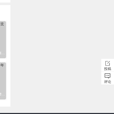
王者荣耀印章打卡活动 领玄雍防线头像框
投稿
评论
王者荣耀神秘商店降临 开年费超会送永久皮肤